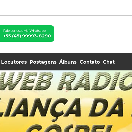
Fale conosco via Whatsapp:
+55 (45) 99993-8290
Locutores
Postagens
Álbuns
Contato
Chat