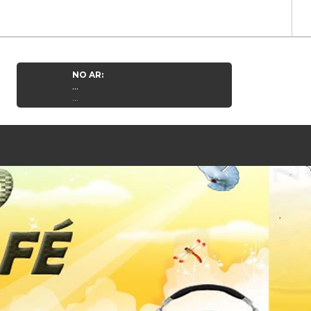
NO AR:
...
...